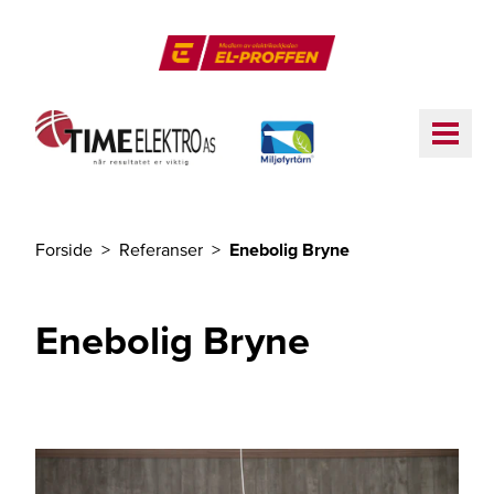
Til hovedinnhold
El-Proffen
ME
Forside
Referanser
Enebolig Bryne
Du er her
Enebolig Bryne