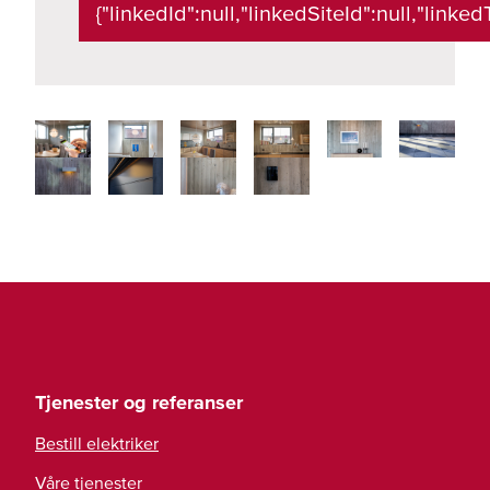
{"linkedId":null,"linkedSiteId":null,"linkedT
Tjenester og referanser
Bestill elektriker
Våre tjenester