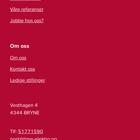
Våre referanser
Jobbe hos oss?
Om oss
Om oss
Kontakt oss
Ledige stillinger
Vesthagen 4
4344
BRYNE
Tlf:
51771590
on.ortkele-emit@tsop