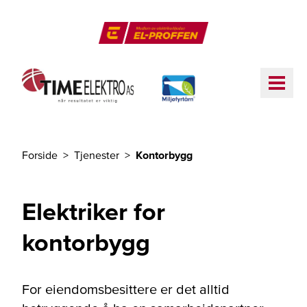
Til hovedinnhold
El-Proffen
ME
Forside
Tjenester
Kontorbygg
Du er her
Elektriker for
kontorbygg
For eiendomsbesittere er det alltid