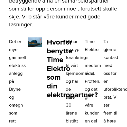
betryggende å ha en samarbeidspartner
som stiller opp dersom noe uforutsett skulle
skje. Vi bistår våre kunder med gode
løsninger.
Hvorfor
Det er
Vi har
Time
Ta
benytte
mye
en dyp
Elektro
gjerne
gammelt
forankring
er
kontakt
Time
elektrisk
til vårt
medlem
med
Elektro
anlegg
kjerneområde,
av EL
oss for
som
på
og har
Proffen,
en
din
Bryne
de
og det
uforplikten
elektropartner?
og
siste
gir
prat. Vi
omegn
30
våre
ser
som
årene
kunder
frem til
rett
bistått
en del
å høre