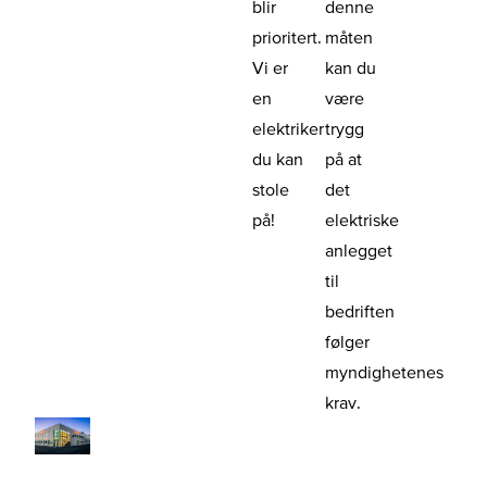
blir
denne
prioritert.
måten
Vi er
kan du
en
være
elektriker
trygg
du kan
på at
stole
det
på!
elektriske
anlegget
til
bedriften
følger
myndighetenes
krav.