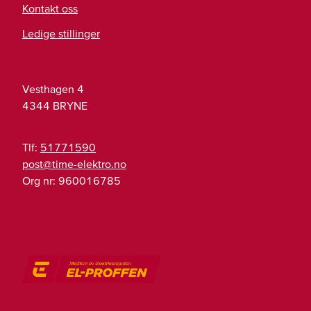
Kontakt oss
Ledige stillinger
Vesthagen 4
4344
BRYNE
Tlf:
51771590
on.ortkele-emit@tsop
Org nr:
960016785