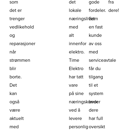
som
det
gode
fra
det er
lokale
fordeler.
dere!
trenger
næringslivet
Som
vedlikehold
med
en fast
og
alt
kunde
reparasjoner
innenfor
av oss
når
elektro.
med
strømmen
Time
serviceavtale
blir
Elektro
får du
borte.
har tatt
tilgang
Det
vare
til et
kan
på sine
system
også
næringskunder
hvor
være
ved å
dere
aktuelt
levere
har full
med
personlig
oversikt