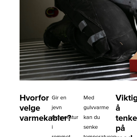
Hvorfor
Vikti
Gir en
Med
velge
å
jevn
gulvvarme
varmekabler?
tenke
temperatur
kan du
på
i
senke
rommet
temperaturen