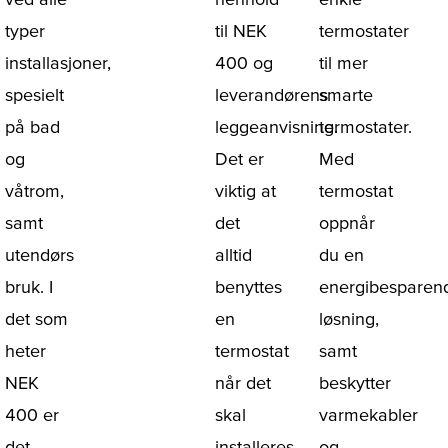
typer
til NEK
termostater
installasjoner,
400 og
til mer
spesielt
leverandørens
smarte
på bad
leggeanvisning.
termostater.
og
Det er
Med
våtrom,
viktig at
termostat
samt
det
oppnår
utendørs
alltid
du en
bruk. I
benyttes
energibesparen
det som
en
løsning,
heter
termostat
samt
NEK
når det
beskytter
400
er
skal
varmekabler
det
installeres
og