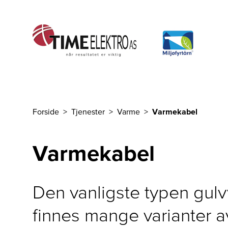
Til hovedinnhold
Forside
Tjenester
Varme
Varmekabel
Du er her
Varmekabel
Den vanligste typen gul
finnes mange varianter a