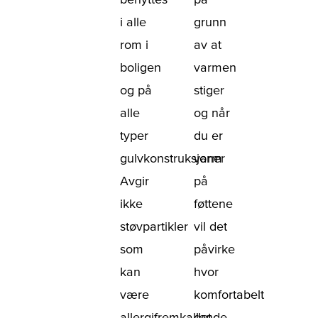
i alle
grunn
rom i
av at
boligen
varmen
og på
stiger
alle
og når
typer
du er
gulvkonstruksjoner
varm
Avgir
på
ikke
føttene
støvpartikler
vil det
som
påvirke
kan
hvor
være
komfortabelt
allergifremkallende
det