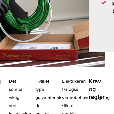
g
Krav
Det
Hvilket
Elektrikeren
og
som er
type
tar også
regler
viktig
gulvmateriale
varmebehovsberegning
ved
du
slik at
installasjon
ønsker
det blir