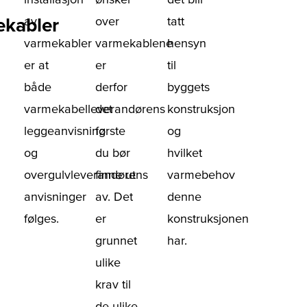
ekabler
av
over
tatt
varmekabler
varmekablene
hensyn
er at
er
til
både
derfor
byggets
varmekabelleverandørens
det
konstruksjon
leggeanvisning
første
og
og
du bør
hvilket
overgulvleverandørens
finne ut
varmebehov
anvisninger
av. Det
denne
følges.
er
konstruksjonen
grunnet
har.
ulike
krav til
de ulike