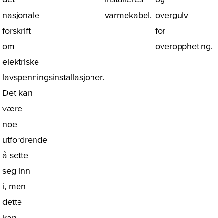
nasjonale
varmekabel.
overgulv
forskrift
for
om
overoppheting.
elektriske
lavspenningsinstallasjoner.
Det kan
være
noe
utfordrende
å sette
seg inn
i, men
dette
kan