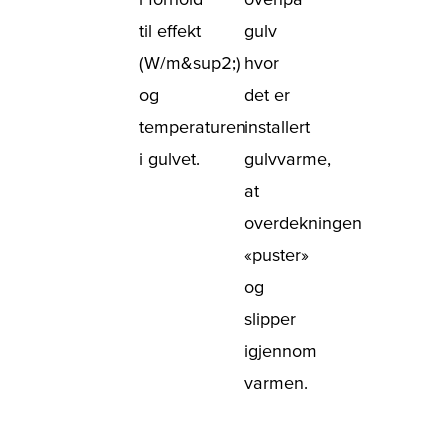
til effekt
gulv
(W/m&sup2;)
hvor
og
det er
temperaturen
installert
i gulvet.
gulvvarme,
at
overdekningen
«puster»
og
slipper
igjennom
varmen.