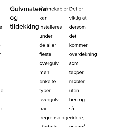
Gulvmaterial
Varmekabler
Det er
og
kan
viktig at
tildekking
e
installeres
dersom
under
det
e
de aller
kommer
r
fleste
overdekning
overgulv,
som
men
tepper,
enkelte
møbler
le
typer
uten
overgulv
ben og
r.
har
så
begrensninger
videre,
i forhold
ovenpå