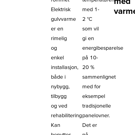
med
Elektrisk
med 1-
varm
gulvvarme
2 °C
er en
som vil
rimelig
gi en
og
energibesparelse
enkel
på 10-
installasjon,
20 %
både i
sammenlignet
nybygg,
med for
tilbygg
eksempel
og ved
tradisjonelle
rehabilitering
panelovner.
Kan
Det er
benyttes
på