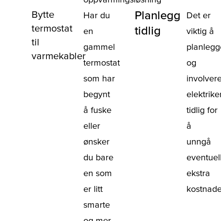
Planlegg
Bytte
Har du
Det er
termostat
tidlig
en
viktig å
til
gammel
planlegg
varmekabler
termostat
og
som har
involver
begynt
elektrike
å fuske
tidlig for
eller
å
ønsker
unngå
du bare
eventuel
en som
ekstra
er litt
kostnade
smarte
og mer