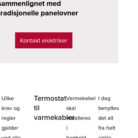
sammenlignet med
tradisjonelle panelovner
Kontakt elektriker
Termostat
Ulike
Varmekabel
I dag
til
krav og
skal
benyttes
varmekabler
regler
installeres
det alt
gjelder
i
fra helt
ved alle
henhold
enkle